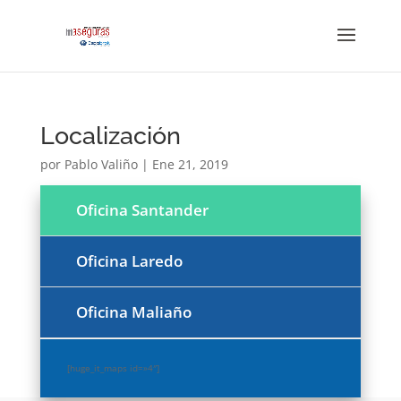
Localización
por
Pablo Valiño
|
Ene 21, 2019
Oficina Santander
Oficina Laredo
Oficina Maliaño
[huge_it_maps id=»4″]