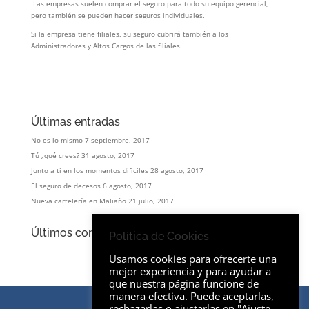
Las empresas suelen comprar el seguro para todo su equipo gerencial,
pero también se pueden hacer seguros individuales.
Si la empresa tiene filiales, su seguro cubrirá también a los
Administradores y Altos Cargos de las filiales.
Últimas entradas
No es lo mismo
7 septiembre, 2017
Tú ¿qué crees?
31 agosto, 2017
Junto a ti en los momentos difíciles
28 agosto, 2017
El seguro de decesos
6 agosto, 2017
Nueva cartelería en Maliaño
21 julio, 2017
Últimos comentarios
Política de Cookies
Usamos cookies para ofrecerte una
mejor experiencia y para ayudar a
que nuestra página funcione de
manera efectiva. Puede aceptarlas,
rechazarlas o ajustarlas en "Ajuste