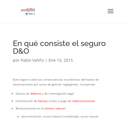
En qué consiste el seguro
D&O
por
Pablo Valiño
|
Ene 15, 2015
Este seguro cubre las consecuencias económicas derivadas de
reclamaciones por actos de gestión negligentes, incluyendo:
Gastos de
defensa
y de investigación legal
Constitución de
fianzas
civiles y pago de
indemnizaciones
Reclamaciones en el
ámbito laboral
.:
discriminación, acoso laboral («mobbing»), acoso sexual