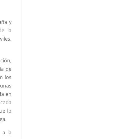
aña y
de la
iles,
ción,
ía de
n los
 unas
da en
 cada
ue lo
ga.
 a la