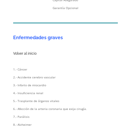
Capital Asegurado
Garantía Opcional
Enfermedades graves
Volver al inicio
1.- Cáncer
2.- Accidente cerebro vascular
3.- Infarto de miocardio
4.- Insuficiencia renal
5.- Trasplante de órganos vitales
6.- Afección de la arteria coronaria que exija cirugía.
7.- Parálisis
8.- Alzheimer